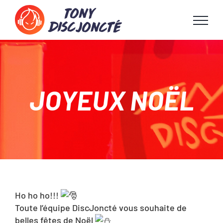
Passer
au
contenu
JOYEUX NOËL
Ho ho ho!!!
Toute l’équipe DiscJoncté vous souhaite de
belles fêtes de Noël